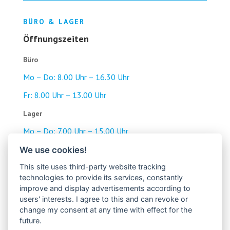
BÜRO & LAGER
Öffnungszeiten
Büro
Mo – Do: 8.00 Uhr – 16.30 Uhr
Fr: 8.00 Uhr – 13.00 Uhr
Lager
Mo – Do: 7.00 Uhr – 15.00 Uhr
Fr: 7.00 Uhr – 14.30 Uhr
We use cookies!
Pause: 12.00 Uhr – 12.30 Uhr
This site uses third-party website tracking
technologies to provide its services, constantly
improve and display advertisements according to
KONTAKT
users' interests. I agree to this and can revoke or
change my consent at any time with effect for the
Einfach & Persönlich
future.