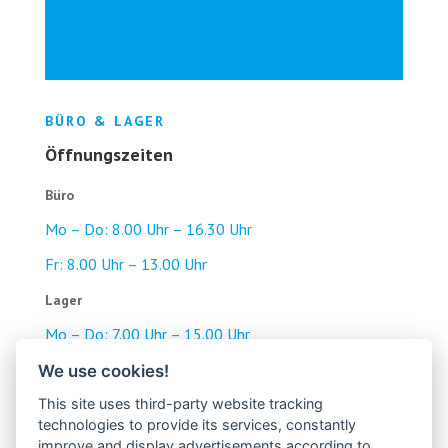
BÜRO & LAGER
Öffnungszeiten
Büro
Mo – Do: 8.00 Uhr – 16.30 Uhr
Fr: 8.00 Uhr – 13.00 Uhr
Lager
Mo – Do: 7.00 Uhr – 15.00 Uhr
Fr: 7.00 Uhr – 14.30 Uhr
We use cookies!
Pause: 12.00 Uhr – 12.30 Uhr
This site uses third-party website tracking
technologies to provide its services, constantly
improve and display advertisements according to